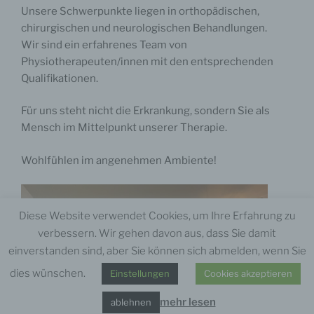
davon, ob es sich bei ihr um einen Dritten handelt oder nicht.
Unsere Schwerpunkte liegen in orthopädischen,
Behörden, die im Rahmen eines bestimmten
Untersuchungsauftrags nach dem Unionsrecht oder dem
chirurgischen und neurologischen Behandlungen.
Recht der Mitgliedstaaten möglicherweise
Wir sind ein erfahrenes Team von
personenbezogene Daten erhalten, gelten jedoch nicht als
Empfänger
Physiotherapeuten/innen mit den entsprechenden
Qualifikationen.
j) Dritter
Dritter ist eine natürliche oder juristische Person, Behörde,
Einrichtung oder andere Stelle außer der betroffenen Person,
Für uns steht nicht die Erkrankung, sondern Sie als
dem Verantwortlichen, dem Auftragsverarbeiter und den
Mensch im Mittelpunkt unserer Therapie.
Personen, die unter der unmittelbaren Verantwortung des
Verantwortlichen oder des Auftragsverarbeiters befugt sind,
die personenbezogenen Daten zu verarbeiten.
Wohlfühlen im angenehmen Ambiente!
k) Einwilligung
Einwilligung ist jede von der betroffenen Person freiwillig für
den bestimmten Fall in informierter Weise und
unmissverständlich abgegebene Willensbekundung in Form
Diese Website verwendet Cookies, um Ihre Erfahrung zu
einer Erklärung oder einer sonstigen eindeutigen
verbessern. Wir gehen davon aus, dass Sie damit
bestätigenden Handlung, mit der die betroffene Person zu
verstehen gibt, dass sie mit der Verarbeitung der sie
einverstanden sind, aber Sie können sich abmelden, wenn Sie
betreffenden personenbezogenen Daten einverstanden ist.
dies wünschen.
Einstellungen
Cookies akzeptieren
Name und Anschrift des für die Verarbeitung
Verantwortlichen
mehr lesen
ablehnen
Verantwortlicher im Sinne der Datenschutz-