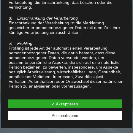
Verknüpfung, die Einschränkung, das Löschen oder die
Vernichtung.
d) Einschränkung der Verarbeitung
Einschränkung der Verarbeitung ist die Markierung
gespeicherter personenbezogener Daten mit dem Ziel, ihre
künftige Verarbeitung einzuschränken.
e) Profiling
Profiling ist jede Art der automatisierten Verarbeitung
personenbezogener Daten, die darin besteht, dass diese
personenbezogenen Daten verwendet werden, um
bestimmte persönliche Aspekte, die sich auf eine natürliche
Person beziehen, zu bewerten, insbesondere, um Aspekte
bezüglich Arbeitsleistung, wirtschaftlicher Lage, Gesundheit,
persönlicher Vorlieben, Interessen, Zuverlässigkeit,
Verhalten, Aufenthaltsort oder Ortswechsel dieser natürlichen
Person zu analysieren oder vorherzusagen.
f) Pseudonymisierung
Pseudonymisierung ist die Verarbeitung personenbezogener
✓ Akzeptieren
Daten in einer Weise, auf welche die personenbezogenen
Daten ohne Hinzuziehung zusätzlicher Informationen nicht
Personalisieren
mehr einer spezifischen betroffenen Person zugeordnet
werden können, sofern diese zusätzlichen Informationen
gesondert aufbewahrt werden und technischen und
organisatorischen Maßnahmen unterliegen, die