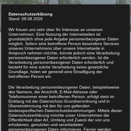
Zum
PHYSIOTHERAPIE MARK
Inhalt
Datenschutzerklärung
NOECKEL
springen
Stand: 08.08.2026
Praxis für Krankengymnastik und Physiotherapie
Wir freuen uns sehr über Ihr Interesse an unserem
Unternehmen. Eine Nutzung der Internetseiten ist
grundsätzlich ohne jede Angabe personenbezogener Daten
Menü
möglich. Sofern eine betroffene Person besondere Services
unseres Unternehmens über unsere Internetseite in
Anspruch nehmen möchte, könnte jedoch eine Verarbeitung
personenbezogener Daten erforderlich werden. Ist die
UNSERE LEISTUNGEN
Verarbeitung personenbezogener Daten erforderlich und
besteht für eine solche Verarbeitung keine gesetzliche
Grundlage, holen wir generell eine Einwilligung der
betroffenen Person ein.
Die Verarbeitung personenbezogener Daten, beispielsweise
des Namens, der Anschrift, E-Mail-Adresse oder
Telefonnummer einer betroffenen Person, erfolgt stets im
Einklang mit der Datenschutz-Grundverordnung und in
Übereinstimmung mit den für uns geltenden
landesspezifischen Datenschutzbestimmungen. Mittels dieser
Datenschutzerklärung möchte unser Unternehmen die
Öffentlichkeit über Art, Umfang und Zweck der von uns
erhobenen, genutzten und verarbeiteten
personenbezogenen Daten informieren. Ferner werden