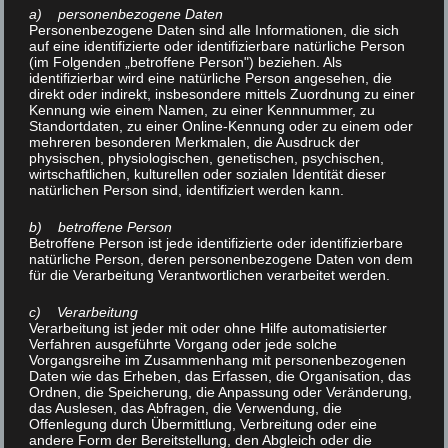
behandelnden Stelle über den gesamten Organismus
a) personenbezogene Daten
aus.
Personenbezogene Daten sind alle Informationen, die sich
auf eine identifizierte oder identifizierbare natürliche Person
(im Folgenden „betroffene Person") beziehen. Als
Lymphdrainage
identifizierbar wird eine natürliche Person angesehen, die
direkt oder indirekt, insbesondere mittels Zuordnung zu einer
Kennung wie einem Namen, zu einer Kennnummer, zu
Sie dient vor allem als Ödem- und
Standortdaten, zu einer Online-Kennung oder zu einem oder
mehreren besonderen Merkmalen, die Ausdruck der
Entstauungstherapie ödematöser Körperregionen, wie
physischen, physiologischen, genetischen, psychischen,
Körperstamm & Extremitäten (Arme & Beine), welche
wirtschaftlichen, kulturellen oder sozialen Identität dieser
natürlichen Person sind, identifiziert werden kann.
nach Traumata oder Operationen entstehen können.
b) betroffene Person
Elektrotherapie
Betroffene Person ist jede identifizierte oder identifizierbare
natürliche Person, deren personenbezogene Daten von dem
für die Verarbeitung Verantwortlichen verarbeitet werden.
Ist die Anwendung von Gleich- oder Wechselströmen,
die das betroffene Körperteil durchfließen. Es gibt
c) Verarbeitung
Verarbeitung ist jeder mit oder ohne Hilfe automatisierter
verschiedene Stromarten mit deren individuellen
Verfahren ausgeführte Vorgang oder jede solche
Wirkungen.
Vorgangsreihe im Zusammenhang mit personenbezogenen
Daten wie das Erheben, das Erfassen, die Organisation, das
Ordnen, die Speicherung, die Anpassung oder Veränderung,
Ultraschalltherapie
das Auslesen, das Abfragen, die Verwendung, die
Offenlegung durch Übermittlung, Verbreitung oder eine
andere Form der Bereitstellung, den Abgleich oder die