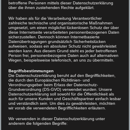
betroffene Personen mittels dieser Datenschutzerklärung
über die ihnen zustehenden Rechte aufgeklärt.
Manuelle Therapie
Wir haben als für die Verarbeitung Verantwortlicher
Beruht auf Grundlage der Biomechanik und Reflexlehre
zahlreiche technische und organisatorische Maßnahmen
umgesetzt, um einen möglichst lückenlosen Schutz der über
zur Behandlung von Dysfunktionen der
diese Internetseite verarbeiteten personenbezogenen Daten
Bewegungsorgane mit reflektorischen Auswirkungen.
sicherzustellen. Dennoch können Internetbasierte
Datenübertragungen grundsätzlich Sicherheitslücken
aufweisen, sodass ein absoluter Schutz nicht gewährleistet
Krankengymnastik
werden kann. Aus diesem Grund steht es jeder betroffenen
Person frei, personenbezogene Daten auch auf alternativen
Wegen, beispielsweise telefonisch, an uns zu übermitteln.
Ist eine Form mit der vor allem die Bewegungs- und
Funktionsfähigkeit des menschlichen Körpers
Begriffsbestimmungen
Die Datenschutzerklärung beruht auf den Begrifflichkeiten,
wiederhergestellt, verbessert oder erhalten werden
die durch den Europäischen Richtlinien- und
soll.
Verordnungsgeber beim Erlass der Datenschutz-
Grundverordnung (DS-GVO) verwendet wurden. Unsere
Datenschutzerklärung soll sowohl für die Öffentlichkeit als
Klassische Massage
auch für unsere Kunden und Geschäftspartner einfach lesbar
und verständlich sein. Um dies zu gewährleisten, möchten
wir vorab die verwendeten Begrifflichkeiten erläutern.
Dient zur mechanischen Beeinflussung von Haut,
Bindegewebe & Muskulatur durch Dehnungs-,Zug-
Wir verwenden in dieser Datenschutzerklärung unter
anderem die folgenden Begriffe:
und Druckreiz. Die Wirkung erstreckt sich von der