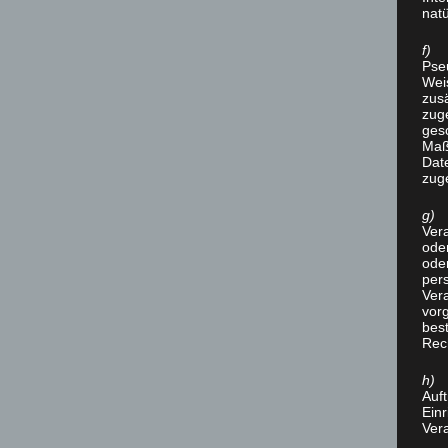
nat
f) 
Pse
Wei
zusä
zug
ges
Maß
Date
zug
g) V
Vera
oder
ode
per
Ver
vor
bes
Rec
h) 
Auft
Ein
Vera