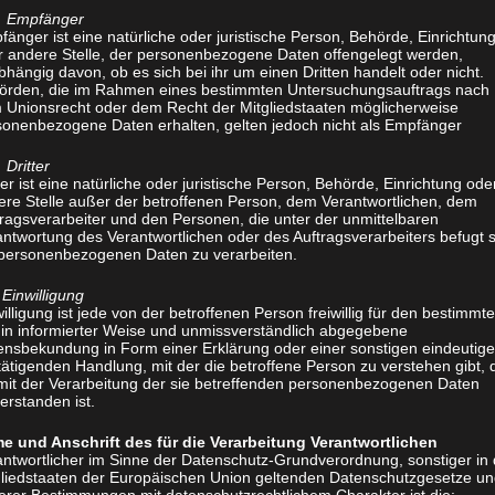
Empfänger
änger ist eine natürliche oder juristische Person, Behörde, Einrichtun
r andere Stelle, der personenbezogene Daten offengelegt werden,
hängig davon, ob es sich bei ihr um einen Dritten handelt oder nicht.
örden, die im Rahmen eines bestimmten Untersuchungsauftrags nach
 Unionsrecht oder dem Recht der Mitgliedstaaten möglicherweise
sonenbezogene Daten erhalten, gelten jedoch nicht als Empfänger
Dritter
ter ist eine natürliche oder juristische Person, Behörde, Einrichtung ode
ere Stelle außer der betroffenen Person, dem Verantwortlichen, dem
tragsverarbeiter und den Personen, die unter der unmittelbaren
ntwortung des Verantwortlichen oder des Auftragsverarbeiters befugt s
 personenbezogenen Daten zu verarbeiten.
Einwilligung
illigung ist jede von der betroffenen Person freiwillig für den bestimmt
l in informierter Weise und unmissverständlich abgegebene
lensbekundung in Form einer Erklärung oder einer sonstigen eindeutig
ätigenden Handlung, mit der die betroffene Person zu verstehen gibt, 
 mit der Verarbeitung der sie betreffenden personenbezogenen Daten
erstanden ist.
CMD-Physiotherapie
e und Anschrift des für die Verarbeitung Verantwortlichen
antwortlicher im Sinne der Datenschutz-Grundverordnung, sonstiger in
gliedstaaten der Europäischen Union geltenden Datenschutzgesetze u
CMD steht für craniomandibuläre Dysfun
erer Bestimmungen mit datenschutzrechtlichem Charakter ist die: