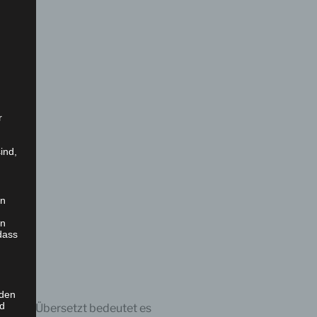
g
r
ind,
en
en
dass
 den
nd
ktion. Übersetzt bedeutet es