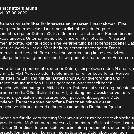
enschutzerklärung
nd: 07.08.2026
 freuen uns sehr über Ihr Interesse an unserem Unternehmen. Eine
ung der Internetseiten ist grundsätzlich ohne jede Angabe
sonenbezogener Daten möglich. Sofern eine betroffene Person besond
vices unseres Unternehmens über unsere Internetseite in Anspruch
Krankengymnastik, wie die Physiotherapi
men möchte, könnte jedoch eine Verarbeitung personenbezogener Da
orderlich werden. Ist die Verarbeitung personenbezogener Daten
Behandlung und / oder Vorbeugung von
rderlich und besteht für eine solche Verarbeitung keine gesetzliche
und Verletzungen. Hierbei kommen unte
dlage, holen wir generell eine Einwilligung der betroffenen Person ein.
Einsatz. Diese können aktiv oder passiv s
 Verarbeitung personenbezogener Daten, beispielsweise des Namens, 
chrift, E-Mail-Adresse oder Telefonnummer einer betroffenen Person,
olgt stets im Einklang mit der Datenschutz-Grundverordnung und in
Was ist Physiotherapie?
reinstimmung mit den für uns geltenden landesspezifischen
enschutzbestimmungen. Mittels dieser Datenschutzerklärung möchte u
ernehmen die Öffentlichkeit über Art, Umfang und Zweck der von uns
Die Krankengymnastik behandelt nicht
obenen, genutzten und verarbeiteten personenbezogenen Daten
Funktionseinschränkungen des Bewegung
rmieren. Ferner werden betroffene Personen mittels dieser
enschutzerklärung über die ihnen zustehenden Rechte aufgeklärt.
ärztlich verordnetes Heilmittel. Als sinnv
Alternative zu Medikamenten und Operat
haben als für die Verarbeitung Verantwortlicher zahlreiche technische 
physikalische Massnahmen wie
Wärme –
anisatorische Maßnahmen umgesetzt, um einen möglichst lückenlosen
utz der über diese Internetseite verarbeiteten personenbezogenen Dat
krankengymnastische Übungen,
Lymphd
herzustellen. Dennoch können Internetbasierte Datenübertragungen