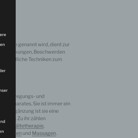
ere
e auch genannt wird, dient zur
ten
 Erkrankungen, Beschwerden
rschiedliche Techniken zum
ein.
der
nser
 nur Bewegungs- und
sapparates. Sie ist immer ein
olle Ergänzung ist sie eine
ionen. Zu ihr zählen
und
 und Kältetherapie
,
en
rainagen
und
Massagen
.