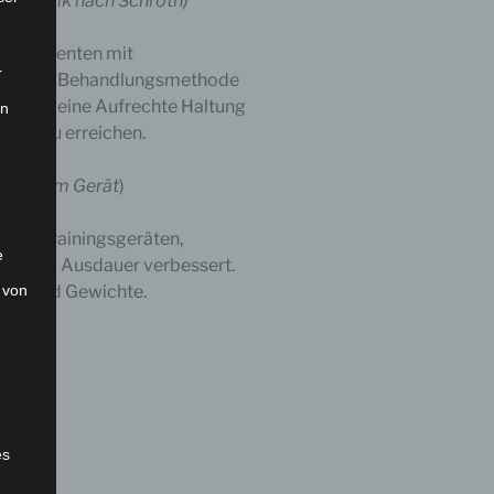
ymnastik nach Schroth)
em Patienten mit
r
ei dieser Behandlungsmethode
pen und eine Aufrechte Haltung
on
atur zu erreichen.
astik am Gerät
)
z von Trainingsgeräten,
e
t und – Ausdauer verbessert.
 von
züge und Gewichte.
es