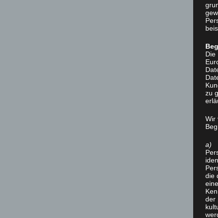
grun
gew
Per
beis
Beg
Die 
Eur
Dat
Date
Kun
zu g
erlä
Wir
Begr
a) 
Per
iden
Pers
die 
ein
Ken
der 
kult
wer