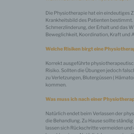
nung des Cookies. Sie besteht aus einer Zeichenfolge, durch welche
ernetseiten und Server dem konkreten Internetbrowser zugeordnet wer
nen, in dem das Cookie gespeichert wurde. Dies ermöglicht es den
Die Physiotherapie hat ein eindeutiges Z
chten Internetseiten und Servern, den individuellen Browser der
Krankheitsbild des Patienten bestimmt. 
roffenen Person von anderen Internetbrowsern, die andere Cookies
alten, zu unterscheiden. Ein bestimmter Internetbrowser kann über die
Schmerzlinderung, der Erhalt und das W
eutige Cookie-ID wiedererkannt und identifiziert werden.
Beweglichkeit, Koordination, Kraft und
ch den Einsatz von Cookies kann den Nutzern dieser Internetseite
erfreundlichere Services bereitstellen, die ohne die Cookie-Setzung ni
Welche Risiken birgt eine Physiothera
lich wären.
tels eines Cookies können die Informationen und Angebote auf unserer
Korrekt ausgeführte physiotherapeuti
ernetseite im Sinne des Benutzers optimiert werden. Cookies ermöglich
Risiko. Sollten die Übungen jedoch fals
 wie bereits erwähnt, die Benutzer unserer Internetseite
derzuerkennen. Zweck dieser Wiedererkennung ist es, den Nutzern die
zu Verletzungen, Blutergüssen ( Hämato
endung unserer Internetseite zu erleichtern. Der Benutzer einer
kommen.
rnetseite, die Cookies verwendet, muss beispielsweise nicht bei jedem
uch der Internetseite erneut seine Zugangsdaten eingeben, weil dies v
 Internetseite und dem auf dem Computersystem des Benutzers
Was muss ich nach einer Physiothera
elegten Cookie übernommen wird. Ein weiteres Beispiel ist das Cookie
s Warenkorbes im Online-Shop. Der Online-Shop merkt sich die Artikel,
Kunde in den virtuellen Warenkorb gelegt hat, über ein Cookie.
Natürlich endet beim Verlassen der phys
die Behandlung. Zu Hause sollte ständig
 betroffene Person kann die Setzung von Cookies durch unsere
rnetseite jederzeit mittels einer entsprechenden Einstellung des genutz
lassen sich Rückschritte vermeiden und
ernetbrowsers verhindern und damit der Setzung von Cookies dauerhaft