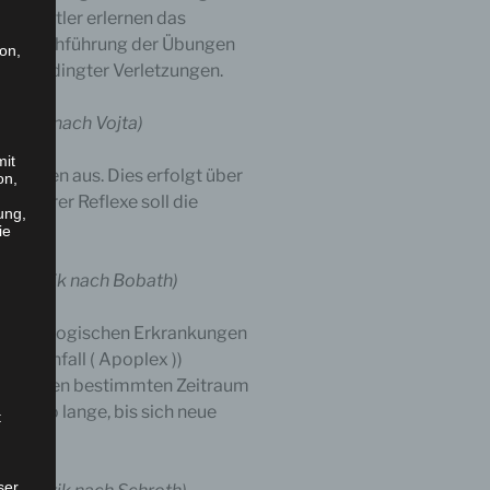
e Sportler erlernen das
kte Durchführung der Übungen
son,
portbedingter Verletzungen.
astik nach Vojta)
mit
atienten aus. Dies erfolgt über
on,
mehrerer Reflexe soll die
ung,
ie
ymnastik nach Bobath)
t neurologischen Erkrankungen
hlaganfall ( Apoplex ))
über einen bestimmten Zeitraum
lgt so lange, bis sich neue
t
ben.
ser