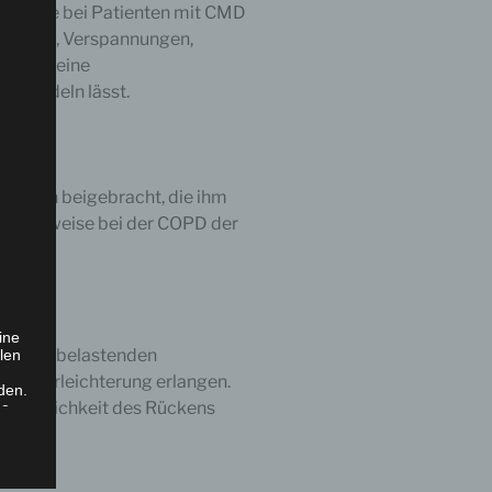
ymptome bei Patienten mit CMD
chmerzen, Verspannungen,
t meist eine
 behandeln lässt.
chniken beigebracht, die ihm
eispielsweise bei der COPD der
ine
 Rücken belastenden
len
e und Erleichterung erlangen.
den.
Beweglichkeit des Rückens
ge