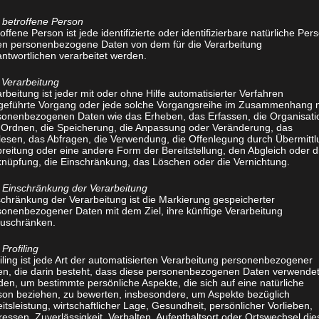
und die Präventione vor Verletzungen. Di
betroffene Person
richtige Aufwärmen, Dehnen, die korre
offene Person ist jede identifizierte oder identifizierbare natürliche Per
en personenbezogene Daten von dem für die Verarbeitung
sowie gegebenenfalls die Behandlung s
ntwortlichen verarbeitet werden.
Physiotherapie nach Vojta (Krankengymn
Verarbeitung
rbeitung ist jeder mit oder ohne Hilfe automatisierter Verfahren
geführte Vorgang oder jede solche Vorgangsreihe im Zusammenhang 
Bei ihr löst der Therapeut Reflexe beim P
sonenbezogenen Daten wie das Erheben, das Erfassen, die Organisati
 Ordnen, die Speicherung, die Anpassung oder Veränderung, das
gezielten Druck. Durch die Kombination 
lesen, das Abfragen, die Verwendung, die Offenlegung durch Übermittl
Muskelfunktion aktiviert werden.
reitung oder eine andere Form der Bereitstellung, den Abgleich oder d
knüpfung, die Einschränkung, das Löschen oder die Vernichtung.
Physiotherapie nach Bobath (Krankeng
Einschränkung der Verarbeitung
schränkung der Verarbeitung ist die Markierung gespeicherter
sonenbezogener Daten mit dem Ziel, ihre künftige Verarbeitung
Diese Form hilft vor allem Menschen mi
zuschränken.
und Funktionsstörungen ( Bsp.Pat. Mit Sc
Profiling
Die Patienten trainieren immer wieder 
iling ist jede Art der automatisierten Verarbeitung personenbezogener
die gleichen Bewegungsabläufe. Dies erfo
en, die darin besteht, dass diese personenbezogenen Daten verwende
en, um bestimmte persönliche Aspekte, die sich auf eine natürliche
Nervenfasern und Synapsen gebildet ha
son beziehen, zu bewerten, insbesondere, um Aspekte bezüglich
itsleistung, wirtschaftlicher Lage, Gesundheit, persönlicher Vorlieben,
ressen, Zuverlässigkeit, Verhalten, Aufenthaltsort oder Ortswechsel die