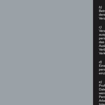
b) 
Betr
der
Vera
c) 
Vera
aus
per
das
Aus
Verb
Ver
d) 
Ein
per
ein
e) 
Prof
Dat
werd
Per
Arbe
Inte