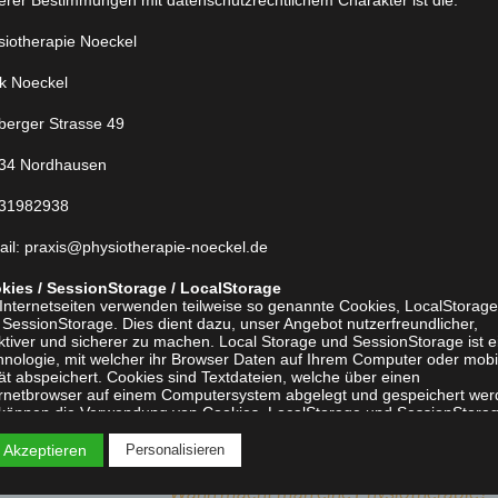
so viel wie Störung der Kaufunktion. S
äußern sich in Kopf-, Rücken-, Kiefers
siotherapie Noeckel
Tinnitus und Zähneknirschen. Ursache is
k Noeckel
Kieferschiefstellung, die sich aber leicht
lberger Strasse 49
Atemtherapie
34 Nordhausen
Bei dieser Art werden dem Patienten Te
31982938
das Atmen erleichtern sollen. Dies ist b
ail: praxis@physiotherapie-noeckel.de
Fall.
kies / SessionStorage / LocalStorage
Rückentraining
 Internetseiten verwenden teilweise so genannte Cookies, LocalStorage
 SessionStorage. Dies dient dazu, unser Angebot nutzerfreundlicher,
ktiver und sicherer zu machen. Local Storage und SessionStorage ist e
Patienten mit sitzenden oder stark den
hnologie, mit welcher ihr Browser Daten auf Ihrem Computer oder mobi
ät abspeichert. Cookies sind Textdateien, welche über einen
Tätigkeiten werden mit dieser Form Hilf
ernetbrowser auf einem Computersystem abgelegt und gespeichert wer
Beim Rückentraining werden Kraft und 
 können die Verwendung von Cookies, LocalStorage und SessionStora
ch entsprechende Einstellung in Ihrem Browser verhindern.
gestärkt und Fehlhaltungen korrigiert.
 Akzeptieren
Personalisieren
lreiche Internetseiten und Server verwenden Cookies. Viele Cookies
alten eine sogenannte Cookie-ID. Eine Cookie-ID ist eine eindeutige
Wann macht man eine Physiotherapie?