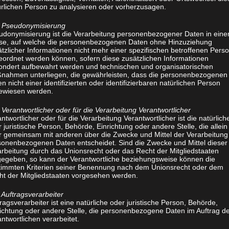
Physiotherapie nach Schroth (Krankeng
ürlichen Person zu analysieren oder vorherzusagen.
Diese Behandlungsmethode hilft vor all
Pseudonymisierung
udonymisierung ist die Verarbeitung personenbezogener Daten in eine
Wirbelsäulenverformungen. Das Ziel b
se, auf welche die personenbezogenen Daten ohne Hinzuziehung
ist die Dehnung der Muskulatur zu stop
tzlicher Informationen nicht mehr einer spezifischen betroffenen Pers
eordnet werden können, sofern diese zusätzlichen Informationen
sowie eine Kräftigung der Rückenmuskul
ondert aufbewahrt werden und technischen und organisatorischen
nahmen unterliegen, die gewährleisten, dass die personenbezogenen
n nicht einer identifizierten oder identifizierbaren natürlichen Person
Physiotherapie am Gerät (Krankengymn
ewiesen werden.
erantwortlicher oder für die Verarbeitung Verantwortlicher
Hierbei wird beim Patinten, unter Einsat
ntwortlicher oder für die Verarbeitung Verantwortlicher ist die natürlich
Koordination, Beweglichkeit, Muskelkraf
 juristische Person, Behörde, Einrichtung oder andere Stelle, die allein
r gemeinsam mit anderen über die Zwecke und Mittel der Verarbeitung
Häufig genutzt werden Ergometer, Seil
sonenbezogenen Daten entscheidet. Sind die Zwecke und Mittel dieser
arbeitung durch das Unionsrecht oder das Recht der Mitgliedstaaten
gegeben, so kann der Verantwortliche beziehungsweise können die
timmten Kriterien seiner Benennung nach dem Unionsrecht oder dem
ht der Mitgliedstaaten vorgesehen werden.
Auftragsverarbeiter
ragsverarbeiter ist eine natürliche oder juristische Person, Behörde,
richtung oder andere Stelle, die personenbezogene Daten im Auftrag d
ntwortlichen verarbeitet.