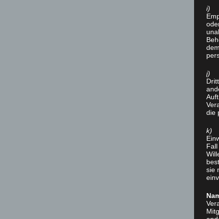
i) 
Empf
ode
unab
Beh
dem
per
j) 
Drit
and
Auf
Vera
die
k) 
Einw
Fal
Wil
best
sie
einv
Nam
Ver
Mit
and