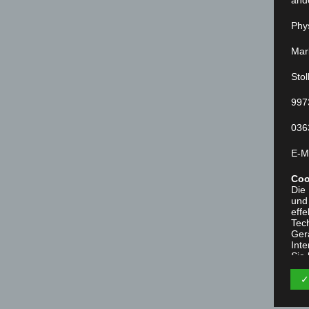
Phy
Mar
Sto
997
036
E-M
Coo
Die
und
effe
Tec
Ger
Int
Sie
dur
✓
Zah
enth