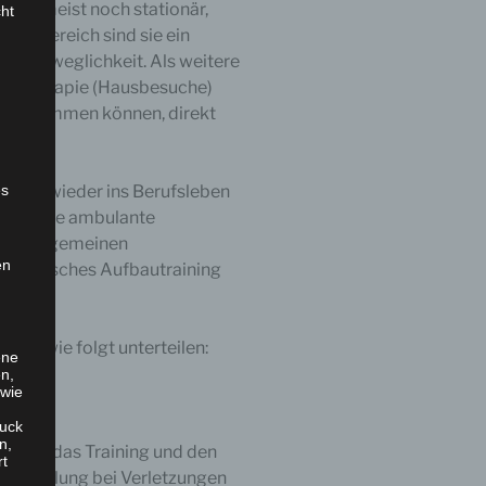
gen meist noch stationär,
cht
en Bereich sind sie ein
der Beweglichkeit. Als weitere
ysiotherapie (Hausbesuche)
raxis kommen können, direkt
es
ionen wieder ins Berufsleben
rweiterte ambulante
n der allgemeinen
en
edizinisches Aufbautraining
an wie folgt unterteilen:
ene
en,
 wie
uck
n,
reuung, das Training und den
rt
Behandlung bei Verletzungen