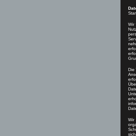
Dat
Sta
Wir
Nutz
per
Ser
neh
erf
erfo
Grun
Die
Ans
erf
Übe
Dat
Unt
erh
info
Dat
Wir 
org
Sch
sic