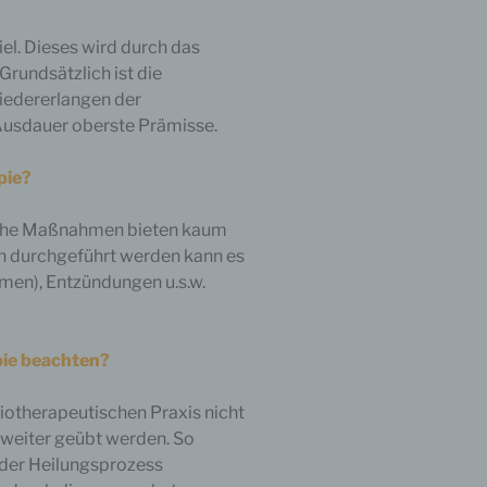
den
iel. Dieses wird durch das
Grundsätzlich ist die
iedererlangen der
 Ausdauer oberste Prämisse.
cht
pie?
sche Maßnahmen bieten kaum
en
ch durchgeführt werden kann es
men), Entzündungen u.s.w.
on
pie beachten?
 die
iotherapeutischen Praxis nicht
 weiter geübt werden. So
ten
 der Heilungsprozess