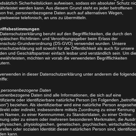
Physiotherapeutische Massnahmen erfol
dsätzlich Sicherheitslücken aufweisen, sodass ein absoluter Schutz ni
ährleistet werden kann. Aus diesem Grund steht es jeder betroffenen
nach Operationen. Aber auch im ambulant
son frei, personenbezogene Daten auch auf alternativen Wegen,
wirkungsvolles Mittel zur Verbesserung 
pielsweise telefonisch, an uns zu übermitteln.
Möglichkeit gibt es noch die mobile Ph
riffsbestimmungen
welche zu Patienten, die nicht in eine P
Datenschutzerklärung beruht auf den Begrifflichkeiten, die durch den
opäischen Richtlinien- und Verordnungsgeber beim Erlass der
nach Hause kommt.
enschutz-Grundverordnung (DS-GVO) verwendet wurden. Unsere
nschutzerklärung soll sowohl für die Öffentlichkeit als auch für unsere
den und Geschäftspartner einfach lesbar und verständlich sein. Um di
Sollten Patienten nach schweren Operat
ewährleisten, möchten wir vorab die verwendeten Begrifflichkeiten
eingegliedert werden, kommt hier die e
utern.
Physiotherapie in Frage. Sie stellt nebe
 verwenden in dieser Datenschutzerklärung unter anderem die folgend
physiotherapeutischen Betreuung ein m
iffe:
zur Verfügung.
personenbezogene Daten
sonenbezogene Daten sind alle Informationen, die sich auf eine
Physiotherapeutische Maßnahmen kann m
tifizierte oder identifizierbare natürliche Person (im Folgenden „betroff
on") beziehen. Als identifizierbar wird eine natürliche Person angeseh
direkt oder indirekt, insbesondere mittels Zuordnung zu einer Kennung
Sportphysiotherapie
em Namen, zu einer Kennnummer, zu Standortdaten, zu einer Online-
nung oder zu einem oder mehreren besonderen Merkmalen, die Ausdr
physischen, physiologischen, genetischen, psychischen, wirtschaftliche
Dieser Teil beleuchtet vor allem die Bet
urellen oder sozialen Identität dieser natürlichen Person sind, identifizie
Muskelaufbau von Sportlern, sowie die 
den kann.