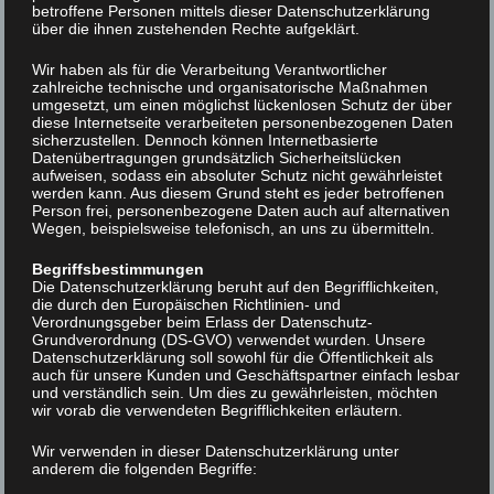
betroffene Personen mittels dieser Datenschutzerklärung
Kontakt: Stolberger Straße 49
über die ihnen zustehenden Rechte aufgeklärt.
99734 Nordhausen
Telefon: 03631 982938
Wir haben als für die Verarbeitung Verantwortlicher
zahlreiche technische und organisatorische Maßnahmen
E-Mail: praxis@physiotherapie-noeckel.de
umgesetzt, um einen möglichst lückenlosen Schutz der über
diese Internetseite verarbeiteten personenbezogenen Daten
sicherzustellen. Dennoch können Internetbasierte
Verantwortlich i.S.d. § 55 Abs. 2 RStV:
Datenübertragungen grundsätzlich Sicherheitslücken
aufweisen, sodass ein absoluter Schutz nicht gewährleistet
werden kann. Aus diesem Grund steht es jeder betroffenen
Mark Nöckel Familie 2025 Stiftung
Person frei, personenbezogene Daten auch auf alternativen
Physiotherapie
Wegen, beispielsweise telefonisch, an uns zu übermitteln.
Stolberger Strasse 49
Begriffsbestimmungen
99734 Nordhausen
Die Datenschutzerklärung beruht auf den Begrifflichkeiten,
Deutschland
die durch den Europäischen Richtlinien- und
Verordnungsgeber beim Erlass der Datenschutz-
Grundverordnung (DS-GVO) verwendet wurden. Unsere
Datenschutzerklärung soll sowohl für die Öffentlichkeit als
auch für unsere Kunden und Geschäftspartner einfach lesbar
und verständlich sein. Um dies zu gewährleisten, möchten
Fotoarbeiten:
wir vorab die verwendeten Begrifflichkeiten erläutern.
Wir verwenden in dieser Datenschutzerklärung unter
Michael Caspari –
Blitzlicht – let me see your smile
anderem die folgenden Begriffe: