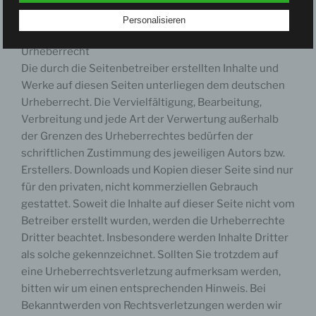
entsprechenden Rechtsverletzungen werden wir diese
gewährleisten, dass die personenbezogenen Daten nicht
einer identifizierten oder identifizierbaren natürlichen Person
Inhalte umgehend entfernen.
Personalisieren
zugewiesen werden.
Urheberrecht
g) Verantwortlicher oder für die Verarbeitung
Verantwortlicher
Die durch die Seitenbetreiber erstellten Inhalte und
Verantwortlicher oder für die Verarbeitung Verantwortlicher ist
Werke auf diesen Seiten unterliegen dem deutschen
die natürliche oder juristische Person, Behörde, Einrichtung
oder andere Stelle, die allein oder gemeinsam mit anderen
Urheberrecht. Die Vervielfältigung, Bearbeitung,
über die Zwecke und Mittel der Verarbeitung von
Verbreitung und jede Art der Verwertung außerhalb
personenbezogenen Daten entscheidet. Sind die Zwecke
und Mittel dieser Verarbeitung durch das Unionsrecht oder
der Grenzen des Urheberrechtes bedürfen der
das Recht der Mitgliedstaaten vorgegeben, so kann der
schriftlichen Zustimmung des jeweiligen Autors bzw.
Verantwortliche beziehungsweise können die bestimmten
Kriterien seiner Benennung nach dem Unionsrecht oder dem
Erstellers. Downloads und Kopien dieser Seite sind nur
Recht der Mitgliedstaaten vorgesehen werden.
für den privaten, nicht kommerziellen Gebrauch
gestattet. Soweit die Inhalte auf dieser Seite nicht vom
h) Auftragsverarbeiter
Auftragsverarbeiter ist eine natürliche oder juristische
Betreiber erstellt wurden, werden die Urheberrechte
Person, Behörde, Einrichtung oder andere Stelle, die
Dritter beachtet. Insbesondere werden Inhalte Dritter
personenbezogene Daten im Auftrag des Verantwortlichen
verarbeitet.
als solche gekennzeichnet. Sollten Sie trotzdem auf
eine Urheberrechtsverletzung aufmerksam werden,
i) Empfänger
Empfänger ist eine natürliche oder juristische Person,
bitten wir um einen entsprechenden Hinweis. Bei
Behörde, Einrichtung oder andere Stelle, der
Bekanntwerden von Rechtsverletzungen werden wir
personenbezogene Daten offengelegt werden, unabhängig