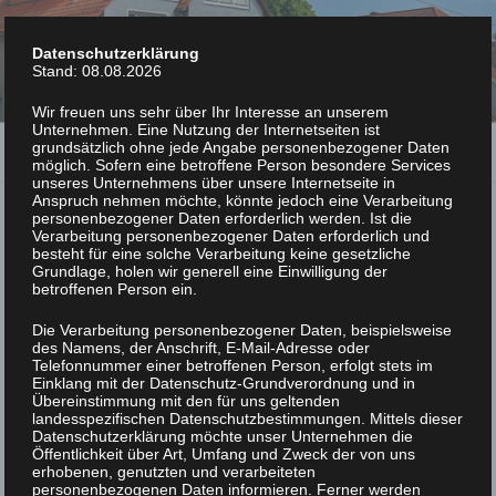
Zum
PHYSIOTHERAPIE MARK
Inhalt
Datenschutzerklärung
NOECKEL
springen
Stand: 08.08.2026
Praxis für Krankengymnastik und Physiotherapie
Wir freuen uns sehr über Ihr Interesse an unserem
Unternehmen. Eine Nutzung der Internetseiten ist
grundsätzlich ohne jede Angabe personenbezogener Daten
Menü
möglich. Sofern eine betroffene Person besondere Services
unseres Unternehmens über unsere Internetseite in
Anspruch nehmen möchte, könnte jedoch eine Verarbeitung
personenbezogener Daten erforderlich werden. Ist die
IMPRESSUM
Verarbeitung personenbezogener Daten erforderlich und
besteht für eine solche Verarbeitung keine gesetzliche
Grundlage, holen wir generell eine Einwilligung der
Angaben gemäß § 5 TMG:
betroffenen Person ein.
Mark Nöckel Familie 2025 Stiftung
Die Verarbeitung personenbezogener Daten, beispielsweise
des Namens, der Anschrift, E-Mail-Adresse oder
Physiotherapie
Telefonnummer einer betroffenen Person, erfolgt stets im
Stolberger Strasse 49
Einklang mit der Datenschutz-Grundverordnung und in
Übereinstimmung mit den für uns geltenden
99734 Nordhausen
landesspezifischen Datenschutzbestimmungen. Mittels dieser
Datenschutzerklärung möchte unser Unternehmen die
Öffentlichkeit über Art, Umfang und Zweck der von uns
Vertreten durch: Mark Noeckel
erhobenen, genutzten und verarbeiteten
personenbezogenen Daten informieren. Ferner werden