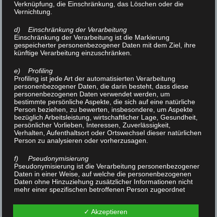
Verknüpfung, die Einschränkung, das Löschen oder die
Vernichtung.
Inhalte:
d) Einschränkung der Verarbeitung
Die Inhalte unserer Seiten wurden mit größter Sorgfalt
Einschränkung der Verarbeitung ist die Markierung
erstellt. Für die Richtigkeit, Vollständigkeit und
gespeicherter personenbezogener Daten mit dem Ziel, ihre
künftige Verarbeitung einzuschränken.
Aktualität der Inhalte können wir jedoch keine Gewähr
übernehmen. Als Diensteanbieter sind wir gemäß § 7
e) Profiling
Abs.1 TMG für eigene Inhalte auf diesen Seiten nach
Profiling ist jede Art der automatisierten Verarbeitung
personenbezogener Daten, die darin besteht, dass diese
den allgemeinen Gesetzen verantwortlich. Nach § 8 bis
personenbezogenen Daten verwendet werden, um
10 TMG sind wir als Diensteanbieter jedoch nicht
bestimmte persönliche Aspekte, die sich auf eine natürliche
Person beziehen, zu bewerten, insbesondere, um Aspekte
verpflichtet, übermittelte oder gespeicherte fremde
bezüglich Arbeitsleistung, wirtschaftlicher Lage, Gesundheit,
Informationen zu überwachen oder nach Umständen
persönlicher Vorlieben, Interessen, Zuverlässigkeit,
Verhalten, Aufenthaltsort oder Ortswechsel dieser natürlichen
zu forschen, die auf eine rechtswidrige Tätigkeit
Person zu analysieren oder vorherzusagen.
hinweisen. Verpflichtungen zur Entfernung oder
f) Pseudonymisierung
Sperrung der Nutzung von Informationen nach den
Pseudonymisierung ist die Verarbeitung personenbezogener
allgemeinen Gesetzen bleiben hiervon unberührt. Eine
Daten in einer Weise, auf welche die personenbezogenen
Daten ohne Hinzuziehung zusätzlicher Informationen nicht
diesbezügliche Haftung ist jedoch erst ab dem
mehr einer spezifischen betroffenen Person zugeordnet
Zeitpunkt der Kenntnis einer konkreten
werden können, sofern diese zusätzlichen Informationen
gesondert aufbewahrt werden und technischen und
Rechtsverletzung möglich. Bei Bekanntwerden von
✓ Akzeptieren
organisatorischen Maßnahmen unterliegen, die