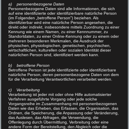
a) personenbezogene Daten
Personenbezogene Daten sind alle Informationen, die sich
auf eine identifizierte oder identifizierbare natürliche Person
Haftungsausschluss
(im Folgenden „betroffene Person") beziehen. Als
identifizierbar wird eine natürliche Person angesehen, die
direkt oder indirekt, insbesondere mittels Zuordnung zu einer
Haftung für Links:
Kennung wie einem Namen, zu einer Kennnummer, zu
Standortdaten, zu einer Online-Kennung oder zu einem oder
Unser Angebot enthält Links zu externen Webseiten
mehreren besonderen Merkmalen, die Ausdruck der
Dritter, auf deren Inhalte wir keinen Einfluss haben.
physischen, physiologischen, genetischen, psychischen,
wirtschaftlichen, kulturellen oder sozialen Identität dieser
Deshalb können wir für diese fremden Inhalte auch
natürlichen Person sind, identifiziert werden kann.
keine Gewähr übernehmen. Für die Inhalte der
verlinkten Seiten ist stets der jeweilige Anbieter oder
b) betroffene Person
Betroffene Person ist jede identifizierte oder identifizierbare
Betreiber der Seiten verantwortlich. Die verlinkten
natürliche Person, deren personenbezogene Daten von dem
Seiten wurden zum Zeitpunkt der Verlinkung auf
für die Verarbeitung Verantwortlichen verarbeitet werden.
mögliche Rechtsverstöße überprüft. Rechtswidrige
c) Verarbeitung
Inhalte waren zum Zeitpunkt der Verlinkung nicht
Verarbeitung ist jeder mit oder ohne Hilfe automatisierter
Verfahren ausgeführte Vorgang oder jede solche
erkennbar. Eine permanente inhaltliche Kontrolle der
Vorgangsreihe im Zusammenhang mit personenbezogenen
verlinkten Seiten ist jedoch ohne konkrete
Daten wie das Erheben, das Erfassen, die Organisation, das
Ordnen, die Speicherung, die Anpassung oder Veränderung,
Anhaltspunkte einer Rechtsverletzung nicht zumutbar.
das Auslesen, das Abfragen, die Verwendung, die
Bei Bekanntwerden von Rechtsverletzungen werden
Offenlegung durch Übermittlung, Verbreitung oder eine
andere Form der Bereitstellung, den Abgleich oder die
wir derartige Links umgehend entfernen.