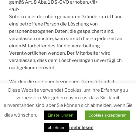
gemäß Art. 8 Abs. 1 DS-GVO erhoben.</li>
</ul>
Sofern einer der oben genannten Gründe zutrifft und
eine betroffene Person die Löschung von
personenbezogenen Daten, die gespeichert sind,
veranlassen möchte, kann sie sich hierzu jederzeit an
einen Mitarbeiter des für die Verarbeitung
Verantwortlichen wenden. Der Mitarbeiter wird
veranlassen, dass dem Löschverlangen unverzüglich
nachgekommen wird.
Wurden die personenbezogenen Daten öffentlich
gemacht und ist unser Unternehmen als
Diese Website verwendet Cookies, um Ihre Erfahrung zu
Verantwortlicher gemäß Art. 17 Abs. 1 DS-GVO zur
verbessern. Wir gehen davon aus, dass Sie damit
Löschung der personenbezogenen Daten verpflichtet,
einverstanden sind, aber Sie können sich abmelden, wenn Sie
so trifft uns unter Berücksichtigung der verfügbaren
dies wünschen.
Einstellungen
Cookies akzeptieren
Technologie und der Implementierungskosten
angemessene Maßnahmen, auch technischer Art, um
mehr lesen
ablehnen
andere für die Datenverarbeitung Verantwortliche,