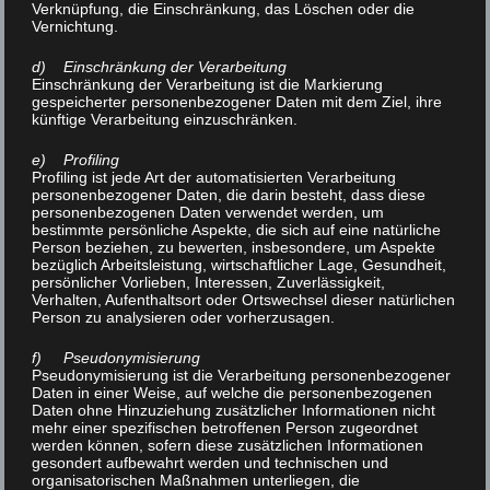
Verknüpfung, die Einschränkung, das Löschen oder die
-> chronische Gelenkentzündungen ( Rheuma ) (Cave!
Vernichtung.
Niemals im Akutstadium )
-> funktionelle Organbeschwerden ( Reizdarm,
d) Einschränkung der Verarbeitung
Einschränkung der Verarbeitung ist die Markierung
Bauchschmerz )
gespeicherter personenbezogener Daten mit dem Ziel, ihre
-> unvollständige Lähmungen mit erhöhtem
künftige Verarbeitung einzuschränken.
Muskeltonus ( spastische Paresen nach Apoplex )
e) Profiling
-> allgemeine Muskelverspannungen
Profiling ist jede Art der automatisierten Verarbeitung
personenbezogener Daten, die darin besteht, dass diese
-> degenerative Erkrankungen ( Arthrose,
personenbezogenen Daten verwendet werden, um
Spinalkanalstenose, Bandscheibenvorfall )
bestimmte persönliche Aspekte, die sich auf eine natürliche
Person beziehen, zu bewerten, insbesondere, um Aspekte
bezüglich Arbeitsleistung, wirtschaftlicher Lage, Gesundheit,
Wichtig ist immer die richtige Anwendung der
persönlicher Vorlieben, Interessen, Zuverlässigkeit,
Wärmetherapie. Bei einem Bandscheibenvorfall wird
Verhalten, Aufenthaltsort oder Ortswechsel dieser natürlichen
Person zu analysieren oder vorherzusagen.
die umligende Muskulatur entspannt und entkrampft,
Schmerzen gemindert. Bei Nervenreizungen sollte
f) Pseudonymisierung
Pseudonymisierung ist die Verarbeitung personenbezogener
man allerdings auf Wärme verzichten.
Daten in einer Weise, auf welche die personenbezogenen
Daten ohne Hinzuziehung zusätzlicher Informationen nicht
mehr einer spezifischen betroffenen Person zugeordnet
Wärme stellt die Gefäße weit, so dass das Blut besser
werden können, sofern diese zusätzlichen Informationen
hindurchfließen kann – die Durchblutung wird
gesondert aufbewahrt werden und technischen und
organisatorischen Maßnahmen unterliegen, die
gefördert, Stoffwechselabbauprodukte werden