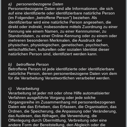
eingesetzt wird. Sie dient der Linderung von
a) personenbezogene Daten
Personenbezogene Daten sind alle Informationen, die sich
körperlichen und seelischen Schmerzen.
auf eine identifizierte oder identifizierbare natürliche Person
(im Folgenden „betroffene Person") beziehen. Als
identifizierbar wird eine natürliche Person angesehen, die
Beide Anwendungen beeinflussen den Muskeltonus
direkt oder indirekt, insbesondere mittels Zuordnung zu einer
und die Durchblutung. Sie dienen der Unterstützung
Kennung wie einem Namen, zu einer Kennnummer, zu
Standortdaten, zu einer Online-Kennung oder zu einem oder
von physiotherapeutischen Formen, wie Massage und
mehreren besonderen Merkmalen, die Ausdruck der
Gymnastik.
physischen, physiologischen, genetischen, psychischen,
wirtschaftlichen, kulturellen oder sozialen Identität dieser
natürlichen Person sind, identifiziert werden kann.
Thermotherapie mit Wärme: Wärmetherapie
b) betroffene Person
Betroffene Person ist jede identifizierte oder identifizierbare
Bei dieser Anwendungsform werden die Gefäße
natürliche Person, deren personenbezogene Daten von dem
weitgestellt. Daraus folgt, dass sich die Durchblutung
für die Verarbeitung Verantwortlichen verarbeitet werden.
verbessert und Stoffwechselendprodukte schneller
c) Verarbeitung
abtransportiert werden können. Weiterhin kommt es
Verarbeitung ist jeder mit oder ohne Hilfe automatisierter
zur Schmerzreduktion, da umliegende Nervenbahnen
Verfahren ausgeführte Vorgang oder jede solche
Vorgangsreihe im Zusammenhang mit personenbezogenen
entlastet werden.
Daten wie das Erheben, das Erfassen, die Organisation, das
Ordnen, die Speicherung, die Anpassung oder Veränderung,
das Auslesen, das Abfragen, die Verwendung, die
Anwendungsgebiete der Wärmetherapie:
Offenlegung durch Übermittlung, Verbreitung oder eine
andere Form der Bereitstellung, den Abgleich oder die