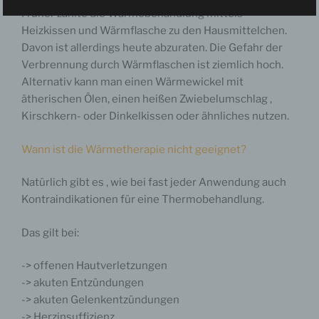
davon, ob es sich bei ihr um einen Dritten handelt oder nicht.
Früher zählte die Wärmebehandlung mittels
Behörden, die im Rahmen eines bestimmten
Untersuchungsauftrags nach dem Unionsrecht oder dem
Heizkissen und Wärmflasche zu den Hausmittelchen.
Recht der Mitgliedstaaten möglicherweise
Davon ist allerdings heute abzuraten. Die Gefahr der
personenbezogene Daten erhalten, gelten jedoch nicht als
Empfänger
Verbrennung durch Wärmflaschen ist ziemlich hoch.
Alternativ kann man einen Wärmewickel mit
j) Dritter
ätherischen Ölen, einen heißen Zwiebelumschlag ,
Dritter ist eine natürliche oder juristische Person, Behörde,
Einrichtung oder andere Stelle außer der betroffenen Person,
Kirschkern- oder Dinkelkissen oder ähnliches nutzen.
dem Verantwortlichen, dem Auftragsverarbeiter und den
Personen, die unter der unmittelbaren Verantwortung des
Verantwortlichen oder des Auftragsverarbeiters befugt sind,
Wann ist die Wärmetherapie nicht geeignet?
die personenbezogenen Daten zu verarbeiten.
Natürlich gibt es , wie bei fast jeder Anwendung auch
k) Einwilligung
Einwilligung ist jede von der betroffenen Person freiwillig für
Kontraindikationen für eine Thermobehandlung.
den bestimmten Fall in informierter Weise und
unmissverständlich abgegebene Willensbekundung in Form
einer Erklärung oder einer sonstigen eindeutigen
Das gilt bei:
bestätigenden Handlung, mit der die betroffene Person zu
verstehen gibt, dass sie mit der Verarbeitung der sie
betreffenden personenbezogenen Daten einverstanden ist.
-> offenen Hautverletzungen
-> akuten Entzündungen
Name und Anschrift des für die Verarbeitung
-> akuten Gelenkentzündungen
Verantwortlichen
Verantwortlicher im Sinne der Datenschutz-
-> Herzinsuffizienz