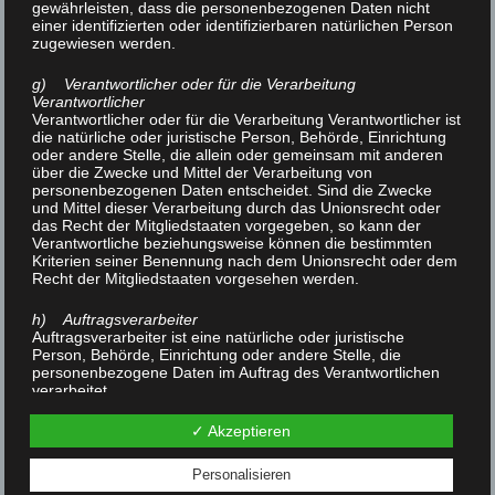
gewährleisten, dass die personenbezogenen Daten nicht
schneller abtransportiert und Botenstoffe des
einer identifizierten oder identifizierbaren natürlichen Person
zugewiesen werden.
Immunsystems vermehrt in Umlauf gebracht. Auch
Schmerzen können abnehmen, da die Nervenbahnen
g) Verantwortlicher oder für die Verarbeitung
entlastet werden. Außerdem entspannt Wärme die
Verantwortlicher
Verantwortlicher oder für die Verarbeitung Verantwortlicher ist
Muskeln, macht das Bindegewebe flexibler und erhöht
die natürliche oder juristische Person, Behörde, Einrichtung
die Fließfähigkeit (Viskosität) der Gelenkflüssigkeit.
oder andere Stelle, die allein oder gemeinsam mit anderen
über die Zwecke und Mittel der Verarbeitung von
personenbezogenen Daten entscheidet. Sind die Zwecke
Wie wird Wärmetherapie angewendet?
und Mittel dieser Verarbeitung durch das Unionsrecht oder
das Recht der Mitgliedstaaten vorgegeben, so kann der
Verantwortliche beziehungsweise können die bestimmten
Hier gibt es verschiedene Möglichkeiten
Kriterien seiner Benennung nach dem Unionsrecht oder dem
Recht der Mitgliedstaaten vorgesehen werden.
1. Ultraschall ( Durch Schalwellen -> Wärmeeffekt ->
h) Auftragsverarbeiter
Steigerung der Durchblutung )
Auftragsverarbeiter ist eine natürliche oder juristische
Person, Behörde, Einrichtung oder andere Stelle, die
2. Infrarot ( Infrarotlicht erzeugt Wärme )
personenbezogene Daten im Auftrag des Verantwortlichen
3. heiße Rolle ( Wärmebehandlung mit heissen Tüchern
verarbeitet.
)
i) Empfänger
✓ Akzeptieren
4. Heißluft ( heiße Luft entspannt Muskulatur )
Empfänger ist eine natürliche oder juristische Person,
5. Hot Stone ( heiße Steine )
Behörde, Einrichtung oder andere Stelle, der
Personalisieren
personenbezogene Daten offengelegt werden, unabhängig