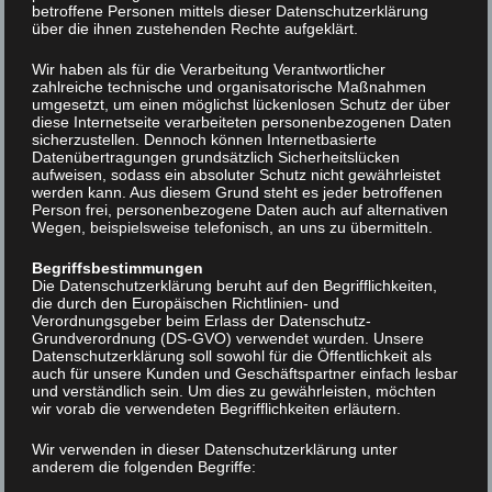
betroffene Personen mittels dieser Datenschutzerklärung
über die ihnen zustehenden Rechte aufgeklärt.
Wir haben als für die Verarbeitung Verantwortlicher
zahlreiche technische und organisatorische Maßnahmen
umgesetzt, um einen möglichst lückenlosen Schutz der über
diese Internetseite verarbeiteten personenbezogenen Daten
In der physiotherapeutische Thermotherapie
sicherzustellen. Dennoch können Internetbasierte
Datenübertragungen grundsätzlich Sicherheitslücken
unterscheidet man in Wärme- und Kältetherapie. Eine
aufweisen, sodass ein absoluter Schutz nicht gewährleistet
Kältetherapie (Kryotherapie) wird bei Schwellungen
werden kann. Aus diesem Grund steht es jeder betroffenen
Person frei, personenbezogene Daten auch auf alternativen
und zur Reduktion von Durchblutungen angewandt. Im
Wegen, beispielsweise telefonisch, an uns zu übermitteln.
Gegensatz dazu wird die Wärmetherapie ( bsp. mit
Begriffsbestimmungen
Infrarotlicht oder Ultraschall) zur schmerzdämpfenden,
Die Datenschutzerklärung beruht auf den Begrifflichkeiten,
durchblutungssteigernden und muskelentspannenden
die durch den Europäischen Richtlinien- und
Verordnungsgeber beim Erlass der Datenschutz-
Therapie angewandt.
Grundverordnung (DS-GVO) verwendet wurden. Unsere
Datenschutzerklärung soll sowohl für die Öffentlichkeit als
auch für unsere Kunden und Geschäftspartner einfach lesbar
Was ist Thermotherapie?
und verständlich sein. Um dies zu gewährleisten, möchten
wir vorab die verwendeten Begrifflichkeiten erläutern.
Die Thermotherapie stellt ein Teilgebiet der
Wir verwenden in dieser Datenschutzerklärung unter
physikalischen Physiotherapie dar. Sie umfasst alle
anderem die folgenden Begriffe:
Formen, bei denen gezielt Kälte oder Wärme