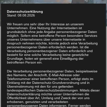
Zum
PHYSIOTHERAPIE MARK
Inhalt
Datenschutzerklärung
NOECKEL
springen
Stand: 08.08.2026
Praxis für Krankengymnastik und Physiotherapie
Wir freuen uns sehr über Ihr Interesse an unserem
Unternehmen. Eine Nutzung der Internetseiten ist
grundsätzlich ohne jede Angabe personenbezogener Daten
Menü
möglich. Sofern eine betroffene Person besondere Services
unseres Unternehmens über unsere Internetseite in
Anspruch nehmen möchte, könnte jedoch eine Verarbeitung
personenbezogener Daten erforderlich werden. Ist die
WÄRMETHERAPIE/FANGO
Verarbeitung personenbezogener Daten erforderlich und
besteht für eine solche Verarbeitung keine gesetzliche
Grundlage, holen wir generell eine Einwilligung der
betroffenen Person ein.
Die Verarbeitung personenbezogener Daten, beispielsweise
des Namens, der Anschrift, E-Mail-Adresse oder
Telefonnummer einer betroffenen Person, erfolgt stets im
Einklang mit der Datenschutz-Grundverordnung und in
Übereinstimmung mit den für uns geltenden
landesspezifischen Datenschutzbestimmungen. Mittels dieser
Datenschutzerklärung möchte unser Unternehmen die
Öffentlichkeit über Art, Umfang und Zweck der von uns
erhobenen, genutzten und verarbeiteten
personenbezogenen Daten informieren. Ferner werden